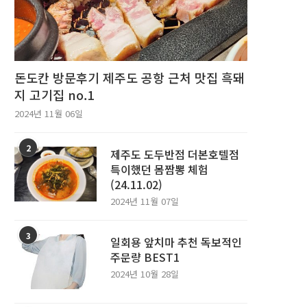
돈도칸 방문후기 제주도 공항 근처 맛집 흑돼
지 고기집 no.1
2024년 11월 06일
2
제주도 도두반점 더본호텔점
특이했던 몸짬뽕 체험
(24.11.02)
2024년 11월 07일
3
일회용 앞치마 추천 독보적인
주문량 BEST1
2024년 10월 28일