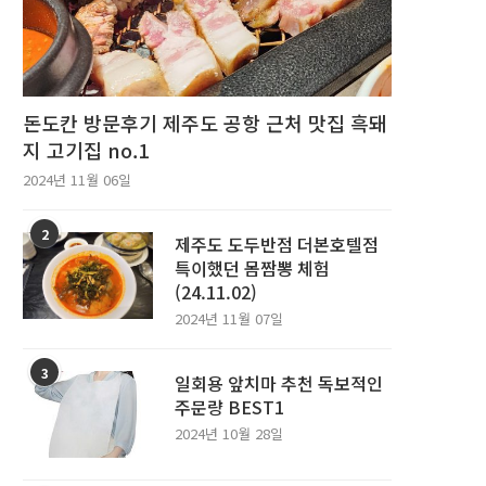
돈도칸 방문후기 제주도 공항 근처 맛집 흑돼
지 고기집 no.1
2024년 11월 06일
2
제주도 도두반점 더본호텔점
특이했던 몸짬뽕 체험
(24.11.02)
2024년 11월 07일
3
일회용 앞치마 추천 독보적인
주문량 BEST1
2024년 10월 28일